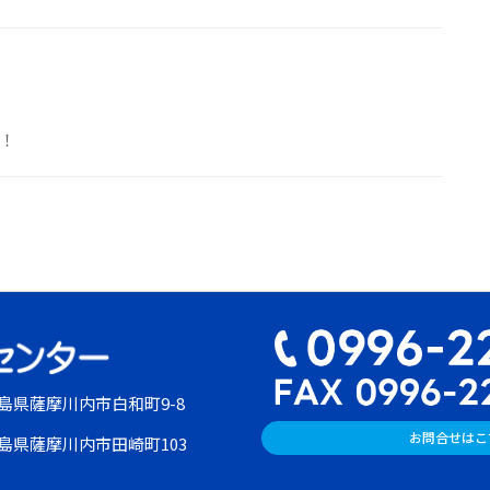
！
島県薩摩川内市白和町9-8
お問合せはこ
児島県薩摩川内市田崎町103