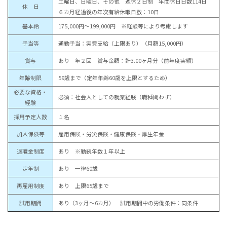
土曜日、日曜日、その他 週休２日制 年間休日日数114日
休 日
６カ月経過後の年次有給休暇日数：10日
基本給
175,000円～199,000円 ※経験等により考慮します
手当等
通勤手当：実費支給（上限あり）（月額15,000円）
賞与
あり 年２回 賞与金額：計3.00ヶ月分（前年度実績）
年齢制限
59歳まで（定年年齢60歳を上限とするため）
必要な資格・
必須：社会人としての就業経験（職種問わず）
経験
採用予定人数
１名
加入保険等
雇用保険・労災保険・健康保険・厚生年金
退職金制度
あり ※勤続年数１年以上
定年制
あり 一律60歳
再雇用制度
あり 上限65歳まで
試用期間
あり（3ヶ月～6カ月） 試用期間中の労働条件：同条件