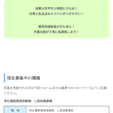
残業は月平均３時間と少なめ
で
仕事と私生活のメリハリがつきやすい！
業界未経験者の方も安心！
先輩社員が丁寧に指導致します！
現在募集中の職種
応募を希望される方は下記フォームまたは最寄りのハローワークよりご応募
ください。
浄化槽管理清掃業務、し尿収集業務
職 種
浄化槽管理清掃業務、し尿収集業務