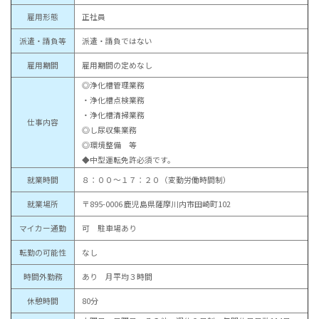
雇用形態
正社員
派遣・請負等
派遣・請負ではない
雇用期間
雇用期間の定めなし
◎浄化槽管理業務
・浄化槽点検業務
・浄化槽清掃業務
仕事内容
◎し尿収集業務
◎環境整備 等
◆中型運転免許必須です。
就業時間
８：００～１７：２０（変動労働時間制）
就業場所
〒895-0006 鹿児島県薩摩川内市田崎町102
マイカー通勤
可 駐車場あり
転勤の可能性
なし
時間外勤務
あり 月平均３時間
休憩時間
80分